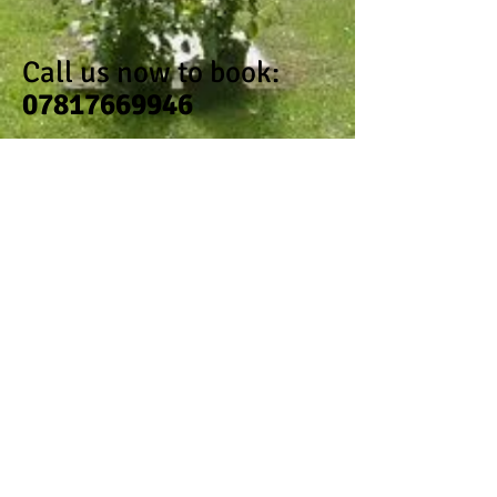
Call us now to book:
07817669946
Tan Y Graig
Meifod
Nr. Welshpool
Powys
SY22 6BP
tanygraig@live.co.uk
Tan Y Graig Bed & Breakfast 2020