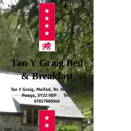
Tan Y Graig Bed
& Breakfast
Tan Y Graig, Meifod, Nr. Welshpool,
Powys, SY22 6BP Tel:
07817669946